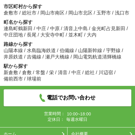
市区町村から探す
倉敷市
/
総社市
/
岡山市南区
/
岡山市北区
/
玉野市
/
浅口市
町名から探す
連島町鶴新田
/
中庄
/
中原
/
清音上中島
/
金光町占見新田
/
中庄団地
/
長尾
/
大安寺中町
/
並木町
/
大内
路線から探す
山陽本線
/
水島臨海鉄道
/
伯備線
/
山陽新幹線
/
宇野線
/
井原鉄道
/
吉備線
/
瀬戸大橋線
/
岡山電気軌道清輝橋線
駅から探す
新倉敷
/
倉敷
/
常盤
/
栄
/
清音
/
中庄
/
総社
/
川辺宿
/
備前西市
/
球場前
電話でお問い合わせ
営業時間：
10:00~18:00
定休日：
毎週水曜日
ホーム
会社概要