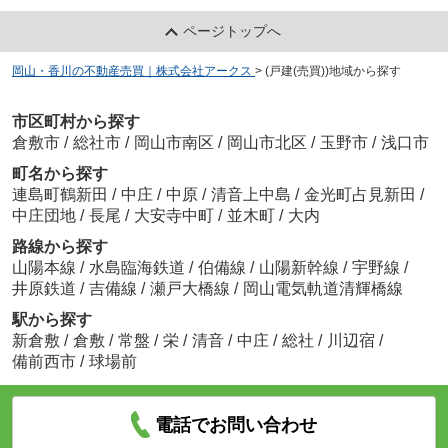
ページトップへ
岡山・香川の不動産売買｜株式会社アークス
>
(戸建(売買))地域から探す
市区町村から探す
倉敷市
/
総社市
/
岡山市南区
/
岡山市北区
/
玉野市
/
浅口市
町名から探す
連島町鶴新田
/
中庄
/
中原
/
清音上中島
/
金光町占見新田
/
中庄団地
/
長尾
/
大安寺中町
/
並木町
/
大内
路線から探す
山陽本線
/
水島臨海鉄道
/
伯備線
/
山陽新幹線
/
宇野線
/
井原鉄道
/
吉備線
/
瀬戸大橋線
/
岡山電気軌道清輝橋線
駅から探す
新倉敷
/
倉敷
/
常盤
/
栄
/
清音
/
中庄
/
総社
/
川辺宿
/
備前西市
/
球場前
電話でお問い合わせ