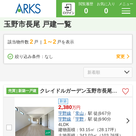
閲覧履歴
お気に入り
メニュー
0
0
玉野市長尾 戸建一覧
2
1～2
該当物件数
戸
戸を表示
変更
絞り込み条件：
なし
クレイドルガーデン玉野市長尾第9 (全3棟)
売買 | 新築一戸建
新築
2,380
万
円
宇野線
「
常山
」駅 徒歩67分
宇野線
「
宇野
」駅 徒歩90分
4LDK
建物面積：93.15㎡（28.17坪）
土地面積：343.03㎡（103.76坪）