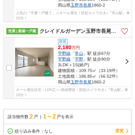
岡山県
玉野市
長尾
1860-2
人気の『平屋一戸建て』☆オール電化！防犯カメラ付き♪『常山駅』車
10分！
クレイドルガーデン玉野市長尾第9 (全3棟)
売買 | 新築一戸建
新築
2,180
万
円
宇野線
「
常山
」駅 徒歩67分
宇野線
「
宇野
」駅 徒歩90分
3LDK＋1S(納戸)
建物面積：109.75㎡（33.19坪）
土地面積：186.85㎡（56.52坪）
岡山県
玉野市
長尾
1860-2
オール電化住宅！LDK広々♪収納豊富！防犯カメラ付き♪『常山駅』車
10分！
2
1～2
該当物件数
戸
戸を表示
変更
絞り込み条件：
なし