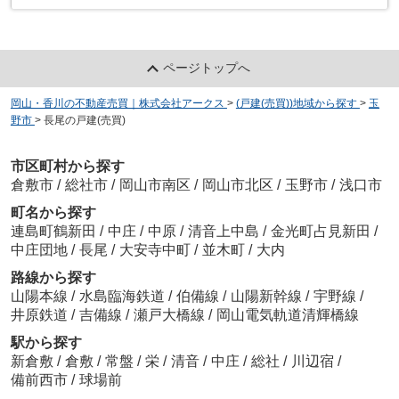
ページトップへ
岡山・香川の不動産売買｜株式会社アークス
>
(戸建(売買))地域から探す
>
玉
野市
>
長尾の戸建(売買)
市区町村から探す
倉敷市
/
総社市
/
岡山市南区
/
岡山市北区
/
玉野市
/
浅口市
町名から探す
連島町鶴新田
/
中庄
/
中原
/
清音上中島
/
金光町占見新田
/
中庄団地
/
長尾
/
大安寺中町
/
並木町
/
大内
路線から探す
山陽本線
/
水島臨海鉄道
/
伯備線
/
山陽新幹線
/
宇野線
/
井原鉄道
/
吉備線
/
瀬戸大橋線
/
岡山電気軌道清輝橋線
駅から探す
新倉敷
/
倉敷
/
常盤
/
栄
/
清音
/
中庄
/
総社
/
川辺宿
/
備前西市
/
球場前