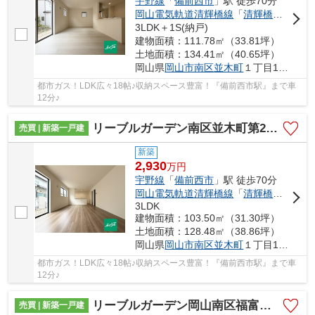
宇野線
「
備前西市
」駅 徒歩70分
岡山電気軌道清輝橋線
「
清輝橋
」駅 徒歩
3LDK＋1S(納戸)
建物面積：111.78㎡（33.81坪）
土地面積：134.41㎡（40.65坪）
岡山県
岡山市南区
並木町
１丁目12-1
都市ガス！LDK広々18帖♪収納スペース豊富！『備前西市駅』まで車
12分♪
リーブルガーデン南区並木町第2 (全2棟)
売買 | 新築一戸建
新築
2,930
万
円
宇野線
「
備前西市
」駅 徒歩70分
岡山電気軌道清輝橋線
「
清輝橋
」駅 徒歩
3LDK
建物面積：103.50㎡（31.30坪）
土地面積：128.48㎡（38.86坪）
岡山県
岡山市南区
並木町
１丁目12-1
都市ガス！LDK広々18帖♪収納スペース豊富！『備前西市駅』まで車
12分♪
リーブルガーデン岡山南区福富東 (全2棟)
売買 | 新築一戸建