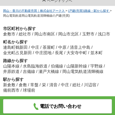
ページトップへ
岡山・香川の不動産売買｜株式会社アークス
>
(戸建(売買))路線・駅から探す
>
岡山電気軌道岡山電気軌道清輝橋線の戸建(売買)
市区町村から探す
倉敷市
/
総社市
/
岡山市南区
/
岡山市北区
/
玉野市
/
浅口市
町名から探す
連島町鶴新田
/
中庄
/
茶屋町
/
中原
/
清音上中島
/
金光町占見新田
/
中庄団地
/
長尾
/
大安寺中町
/
並木町
路線から探す
山陽本線
/
水島臨海鉄道
/
伯備線
/
山陽新幹線
/
宇野線
/
井原鉄道
/
吉備線
/
瀬戸大橋線
/
岡山電気軌道清輝橋線
駅から探す
新倉敷
/
倉敷
/
常盤
/
栄
/
清音
/
中庄
/
総社
/
川辺宿
/
備前西市
/
球場前
電話でお問い合わせ