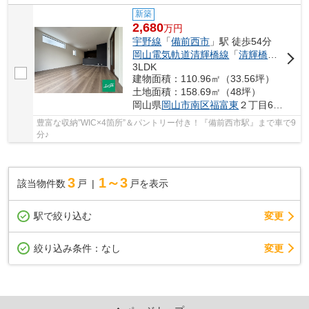
新築
2,680
万
円
宇野線
「
備前西市
」駅 徒歩54分
岡山電気軌道清輝橋線
「
清輝橋
」駅 徒歩
3LDK
建物面積：110.96㎡（33.56坪）
土地面積：158.69㎡（48坪）
岡山県
岡山市南区
福富東
２丁目6-10
豊富な収納”WIC×4箇所”＆パントリー付き！『備前西市駅』まで車で9
分♪
3
1～3
該当物件数
戸
戸を表示
駅で絞り込む
変更
変更
絞り込み条件：
なし