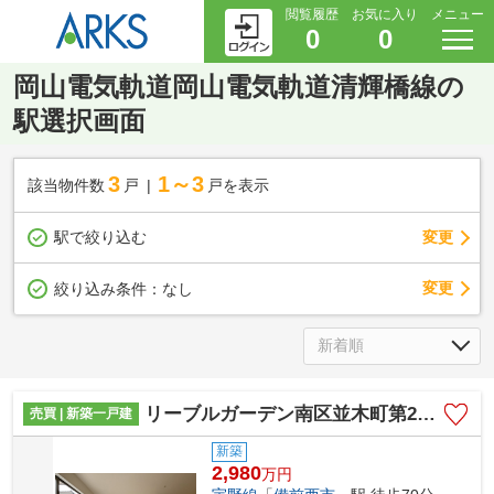
閲覧履歴
お気に入り
メニュー
0
0
岡山電気軌道岡山電気軌道清輝橋線の
駅選択画面
3
1～3
該当物件数
戸
戸を表示
駅で絞り込む
変更
変更
絞り込み条件：
なし
リーブルガーデン南区並木町第2 (全2棟)
売買 | 新築一戸建
新築
2,980
万
円