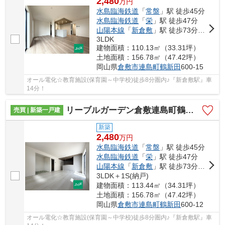
2,480
万
円
水島臨海鉄道
「
常盤
」駅 徒歩45分
水島臨海鉄道
「
栄
」駅 徒歩47分
山陽本線
「
新倉敷
」駅 徒歩73分車14分 5.9km
3LDK
建物面積：110.13㎡（33.31坪）
土地面積：156.78㎡（47.42坪）
岡山県
倉敷市
連島町鶴新田
600-15
オール電化☆教育施設(保育園～中学校)徒歩8分圏内♪『新倉敷駅』車
14分！
リーブルガーデン倉敷連島町鶴新田第19 (全5棟)
売買 | 新築一戸建
新築
2,480
万
円
水島臨海鉄道
「
常盤
」駅 徒歩45分
水島臨海鉄道
「
栄
」駅 徒歩47分
山陽本線
「
新倉敷
」駅 徒歩73分車14分 5.9km
3LDK＋1S(納戸)
建物面積：113.44㎡（34.31坪）
土地面積：156.78㎡（47.42坪）
岡山県
倉敷市
連島町鶴新田
600-12
オール電化☆教育施設(保育園～中学校)徒歩8分圏内♪『新倉敷駅』車