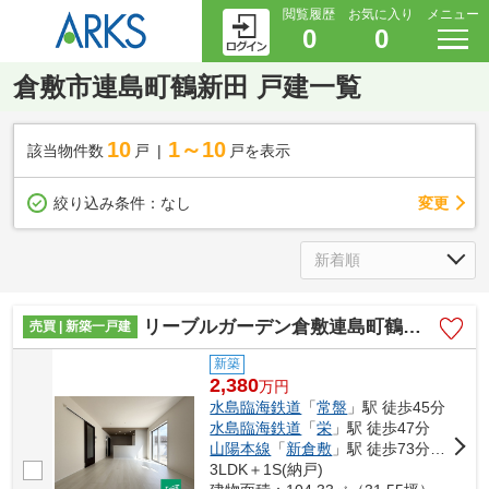
閲覧履歴
お気に入り
メニュー
0
0
倉敷市連島町鶴新田 戸建一覧
10
1～10
該当物件数
戸
戸を表示
変更
絞り込み条件：
なし
リーブルガーデン倉敷連島町鶴新田第19 (全5棟)
売買 | 新築一戸建
新築
2,380
万
円
水島臨海鉄道
「
常盤
」駅 徒歩45分
水島臨海鉄道
「
栄
」駅 徒歩47分
山陽本線
「
新倉敷
」駅 徒歩73分車14分 5.9km
3LDK＋1S(納戸)