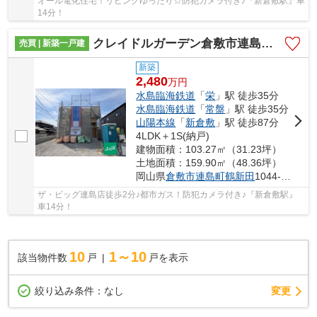
オール電化住宅！リビングゆったり☆防犯カメラ付き♪『新倉敷駅』車
14分！
クレイドルガーデン倉敷市連島町鶴新田第16 (全1棟)
売買 | 新築一戸建
新築
2,480
万
円
水島臨海鉄道
「
栄
」駅 徒歩35分
水島臨海鉄道
「
常盤
」駅 徒歩35分
山陽本線
「
新倉敷
」駅 徒歩87分
4LDK＋1S(納戸)
建物面積：103.27㎡（31.23坪）
土地面積：159.90㎡（48.36坪）
岡山県
倉敷市
連島町鶴新田
1044-19
ザ・ビッグ連島店徒歩2分♪都市ガス！防犯カメラ付き♪『新倉敷駅』
車14分！
10
1～10
該当物件数
戸
戸を表示
変更
絞り込み条件：
なし