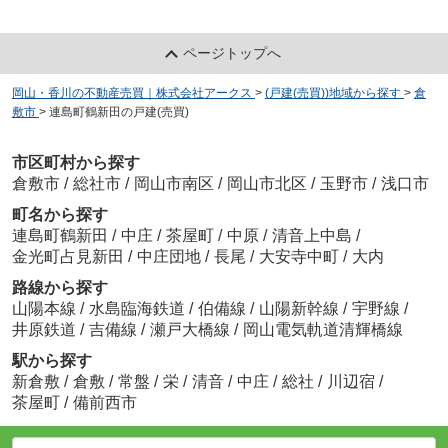
ページトップへ
岡山・香川の不動産売買｜株式会社アークス
>
(戸建(売買))地域から探す
>
倉
敷市
>
連島町鶴新田の戸建(売買)
市区町村から探す
倉敷市
/
総社市
/
岡山市南区
/
岡山市北区
/
玉野市
/
浅口市
町名から探す
連島町鶴新田
/
中庄
/
茶屋町
/
中原
/
清音上中島
/
金光町占見新田
/
中庄団地
/
長尾
/
大安寺中町
/
大内
路線から探す
山陽本線
/
水島臨海鉄道
/
伯備線
/
山陽新幹線
/
宇野線
/
井原鉄道
/
吉備線
/
瀬戸大橋線
/
岡山電気軌道清輝橋線
駅から探す
新倉敷
/
倉敷
/
常盤
/
栄
/
清音
/
中庄
/
総社
/
川辺宿
/
茶屋町
/
備前西市