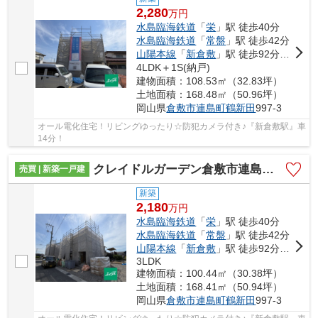
2,280
万
円
水島臨海鉄道
「
栄
」駅 徒歩40分
水島臨海鉄道
「
常盤
」駅 徒歩42分
山陽本線
「
新倉敷
」駅 徒歩92分車14分 5.4km
4LDK＋1S(納戸)
建物面積：108.53㎡（32.83坪）
土地面積：168.48㎡（50.96坪）
岡山県
倉敷市
連島町鶴新田
997-3
オール電化住宅！リビングゆったり☆防犯カメラ付き♪『新倉敷駅』車
14分！
クレイドルガーデン倉敷市連島町鶴新田第17 (全4棟)
売買 | 新築一戸建
新築
2,180
万
円
水島臨海鉄道
「
栄
」駅 徒歩40分
水島臨海鉄道
「
常盤
」駅 徒歩42分
山陽本線
「
新倉敷
」駅 徒歩92分車14分 5.4km
3LDK
建物面積：100.44㎡（30.38坪）
土地面積：168.41㎡（50.94坪）
岡山県
倉敷市
連島町鶴新田
997-3