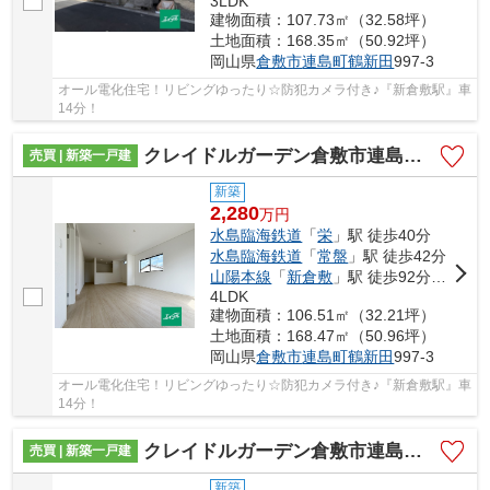
3LDK
建物面積：107.73㎡（32.58坪）
土地面積：168.35㎡（50.92坪）
岡山県
倉敷市
連島町鶴新田
997-3
オール電化住宅！リビングゆったり☆防犯カメラ付き♪『新倉敷駅』車
14分！
クレイドルガーデン倉敷市連島町鶴新田第17 (全4棟)
売買 | 新築一戸建
新築
2,280
万
円
水島臨海鉄道
「
栄
」駅 徒歩40分
水島臨海鉄道
「
常盤
」駅 徒歩42分
山陽本線
「
新倉敷
」駅 徒歩92分車14分 5.4km
4LDK
建物面積：106.51㎡（32.21坪）
土地面積：168.47㎡（50.96坪）
岡山県
倉敷市
連島町鶴新田
997-3
オール電化住宅！リビングゆったり☆防犯カメラ付き♪『新倉敷駅』車
14分！
クレイドルガーデン倉敷市連島町鶴新田第17 (全4棟)
売買 | 新築一戸建
新築