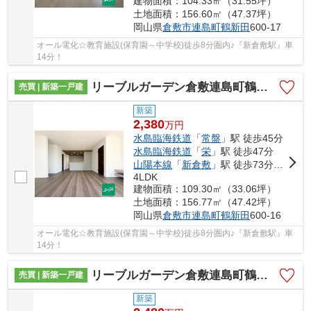
建物面積：104.33㎡（31.55坪）
土地面積：156.60㎡（47.37坪）
岡山県
倉敷市
連島町鶴新田
600-17
オール電化☆教育施設(保育園～中学校)徒歩8分圏内♪『新倉敷駅』車
14分！
リーブルガーデン倉敷連島町鶴新田第19 (全5棟)
売買 | 新築一戸建
新築
2,380
万
円
水島臨海鉄道
「
常盤
」駅 徒歩45分
水島臨海鉄道
「
栄
」駅 徒歩47分
山陽本線
「
新倉敷
」駅 徒歩73分車14分 5.9km
4LDK
建物面積：109.30㎡（33.06坪）
土地面積：156.77㎡（47.42坪）
岡山県
倉敷市
連島町鶴新田
600-16
オール電化☆教育施設(保育園～中学校)徒歩8分圏内♪『新倉敷駅』車
14分！
リーブルガーデン倉敷連島町鶴新田第19 (全5棟)
売買 | 新築一戸建
新築