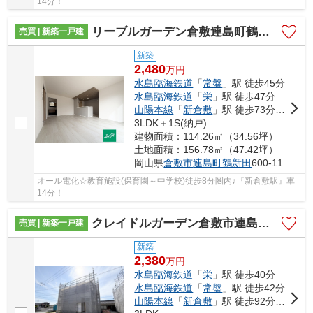
14分！
リーブルガーデン倉敷連島町鶴新田第19 (全5棟)
売買 | 新築一戸建
新築
2,480
万
円
水島臨海鉄道
「
常盤
」駅 徒歩45分
水島臨海鉄道
「
栄
」駅 徒歩47分
山陽本線
「
新倉敷
」駅 徒歩73分車14分 5.9km
3LDK＋1S(納戸)
建物面積：114.26㎡（34.56坪）
土地面積：156.78㎡（47.42坪）
岡山県
倉敷市
連島町鶴新田
600-11
オール電化☆教育施設(保育園～中学校)徒歩8分圏内♪『新倉敷駅』車
14分！
クレイドルガーデン倉敷市連島町鶴新田第17 (全4棟)
売買 | 新築一戸建
新築
2,380
万
円
水島臨海鉄道
「
栄
」駅 徒歩40分
水島臨海鉄道
「
常盤
」駅 徒歩42分
山陽本線
「
新倉敷
」駅 徒歩92分車14分 5.4km