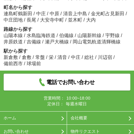
町名から探す
連島町鶴新田
/
中庄
/
中原
/
清音上中島
/
金光町占見新田
/
中庄団地
/
長尾
/
大安寺中町
/
並木町
/
大内
路線から探す
山陽本線
/
水島臨海鉄道
/
伯備線
/
山陽新幹線
/
宇野線
/
井原鉄道
/
吉備線
/
瀬戸大橋線
/
岡山電気軌道清輝橋線
駅から探す
新倉敷
/
倉敷
/
常盤
/
栄
/
清音
/
中庄
/
総社
/
川辺宿
/
備前西市
/
球場前
電話でお問い合わせ
営業時間：
10:00~18:00
定休日：
毎週水曜日
ホーム
会社概要
お問い合わせ
物件リクエスト