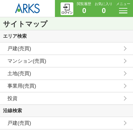
閲覧履歴
お気に入り
メニュー
0
0
サイトマップ
エリア検索
戸建(売買)
マンション(売買)
土地(売買)
事業用(売買)
投資
沿線検索
戸建(売買)