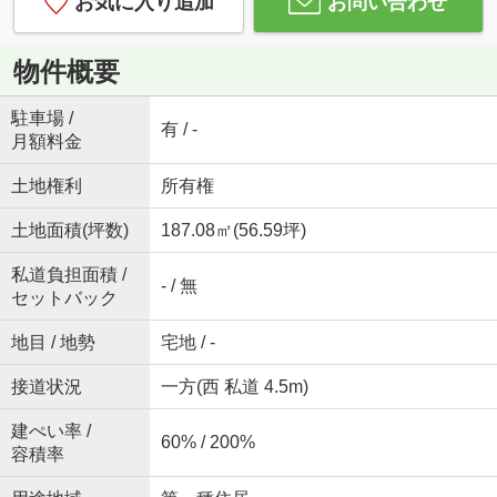
お気に入り追加
お問い合わせ
物件概要
駐車場 /
有 / -
月額料金
土地権利
所有権
土地面積(坪数)
187.08㎡(56.59坪)
私道負担面積 /
- / 無
セットバック
地目 / 地勢
宅地 / -
接道状況
一方(西 私道 4.5m)
建ぺい率 /
60% / 200%
容積率