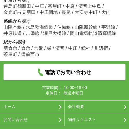
町名から探す
連島町鶴新田
/
中庄
/
茶屋町
/
中原
/
清音上中島
/
金光町占見新田
/
中庄団地
/
長尾
/
大安寺中町
/
大内
路線から探す
山陽本線
/
水島臨海鉄道
/
伯備線
/
山陽新幹線
/
宇野線
/
井原鉄道
/
吉備線
/
瀬戸大橋線
/
岡山電気軌道清輝橋線
駅から探す
新倉敷
/
倉敷
/
常盤
/
栄
/
清音
/
中庄
/
総社
/
川辺宿
/
茶屋町
/
備前西市
電話でお問い合わせ
営業時間：
10:00~18:00
定休日：
毎週水曜日
ホーム
会社概要
お問い合わせ
物件リクエスト