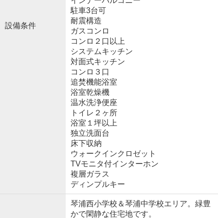
インナーバルコニー
駐車3台可
耐震構造
設備条件
ガスコンロ
コンロ２口以上
システムキッチン
対面式キッチン
コンロ３口
追焚機能浴室
浴室乾燥機
温水洗浄便座
トイレ２ヶ所
浴室１坪以上
独立洗面台
床下収納
ウォークインクロゼット
TVモニタ付インターホン
複層ガラス
ディンプルキー
琴浦西小学校＆琴浦中学校エリア。緑豊
かで閑静な住宅地です。