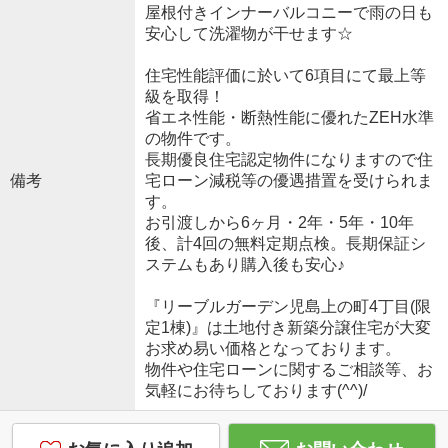
屋根付きインナーバルコニーで雨の日も
安心して洗濯物が干せます☆
住宅性能評価に於いて6項目にて最上等
級を取得！
省エネ性能・断熱性能に優れたZEH水準
の物件です。
長期優良住宅認定物件になりますので住
備考
宅ローン減税等の優遇措置を受けられま
す。
お引渡しから6ヶ月・2年・5年・10年
後、計4回の無料定期点検。長期保証シ
ステムもあり購入後も安心♪
『リーブルガーデン児島上の町4丁目(限
定1棟)』は土地付き新築分譲住宅が大変
お求め易い価格となっております。
物件や住宅ローンに関するご相談等、お
気軽にお待ちしております(^^)/