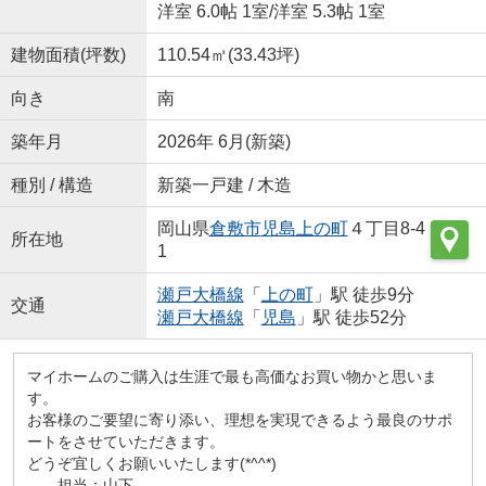
洋室 6.0帖 1室
/
洋室 5.3帖 1室
建物面積(坪数)
110.54㎡(33.43坪)
向き
南
築年月
2026年 6月(新築)
種別 / 構造
新築一戸建 / 木造
岡山県
倉敷市
児島上の町
４丁目8-4
所在地
1
瀬戸大橋線
「
上の町
」駅 徒歩9分
交通
瀬戸大橋線
「
児島
」駅 徒歩52分
マイホームのご購入は生涯で最も高価なお買い物かと思いま
す。
お客様のご要望に寄り添い、理想を実現できるよう最良のサポ
ートをさせていただきます。
どうぞ宜しくお願いいたします(*^^*)
担当：山下