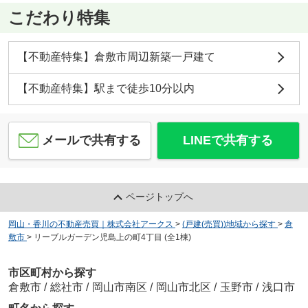
こだわり特集
【不動産特集】倉敷市周辺新築一戸建て
【不動産特集】駅まで徒歩10分以内
メールで共有する
LINEで共有する
ページトップへ
岡山・香川の不動産売買｜株式会社アークス
>
(戸建(売買))地域から探す
>
倉
敷市
>
リーブルガーデン児島上の町4丁目 (全1棟)
市区町村から探す
倉敷市
/
総社市
/
岡山市南区
/
岡山市北区
/
玉野市
/
浅口市