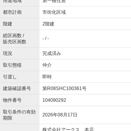
用途地域
第一種住居
都市計画
市街化区域
階建
2階建
総区画数 /
- / -
販売区画数
現況
完成済み
取引態様
仲介
引渡し
即時
建築確認番号
第R08SHC100361号
物件番号
104090292
取引条件の有効
2026年08月17日
期限
株式会社アークス 本店