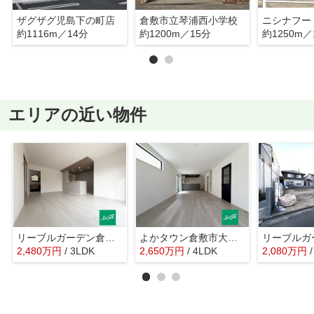
ザグザグ児島下の町店
倉敷市立琴浦西小学校
約1116m／14分
約1200m／15分
約1250m／
エリアの近い物件
リーブルガーデン倉敷連島町鶴新田第19 (全5棟)
よかタウン倉敷市大内1期 (全2棟)
2,480
万
円
/ 3LDK
2,650
万
円
/ 4LDK
2,080
万
円