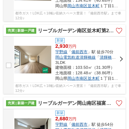
土地面積：134.41㎡（40.65坪）
岡山県
岡山市南区
並木町
１丁目12-1
都市ガス！LDK広々18帖♪収納スペース豊富！『備前西市駅』まで車
12分♪
リーブルガーデン南区並木町第2 (全2棟)
売買 | 新築一戸建
新築
2,930
万
円
宇野線
「
備前西市
」駅 徒歩70分
岡山電気軌道清輝橋線
「
清輝橋
」駅 徒歩
3LDK
建物面積：103.50㎡（31.30坪）
土地面積：128.48㎡（38.86坪）
岡山県
岡山市南区
並木町
１丁目12-1
都市ガス！LDK広々18帖♪収納スペース豊富！『備前西市駅』まで車
12分♪
リーブルガーデン岡山南区福富東 (全2棟)
売買 | 新築一戸建
新築
2,680
万
円
宇野線
「
備前西市
」駅 徒歩54分