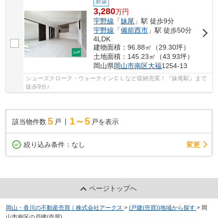
新築
3,280
万
円
宇野線
「
妹尾
」駅 徒歩9分
宇野線
「
備前西市
」駅 徒歩50分
4LDK
建物面積：96.88㎡（29.30坪）
土地面積：145.23㎡（43.93坪）
岡山県
岡山市南区
大福
1254-13
シューズクローク・ウォークインＣＬなど収納充実！『妹尾駅』まで
徒歩9分♪
5
1～5
該当物件数
戸
戸を表示
変更
絞り込み条件：
なし
ページトップへ
岡山・香川の不動産売買｜株式会社アークス
>
(戸建(売買))地域から探す
>
岡
山市南区の戸建(売買)