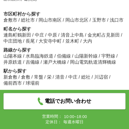
市区町村から探す
倉敷市
/
総社市
/
岡山市南区
/
岡山市北区
/
玉野市
/
浅口市
町名から探す
連島町鶴新田
/
中庄
/
中原
/
清音上中島
/
金光町占見新田
/
中庄団地
/
長尾
/
大安寺中町
/
並木町
/
大内
路線から探す
山陽本線
/
水島臨海鉄道
/
伯備線
/
山陽新幹線
/
宇野線
/
井原鉄道
/
吉備線
/
瀬戸大橋線
/
岡山電気軌道清輝橋線
駅から探す
新倉敷
/
倉敷
/
常盤
/
栄
/
清音
/
中庄
/
総社
/
川辺宿
/
備前西市
/
球場前
電話でお問い合わせ
営業時間：
10:00~18:00
定休日：
毎週水曜日