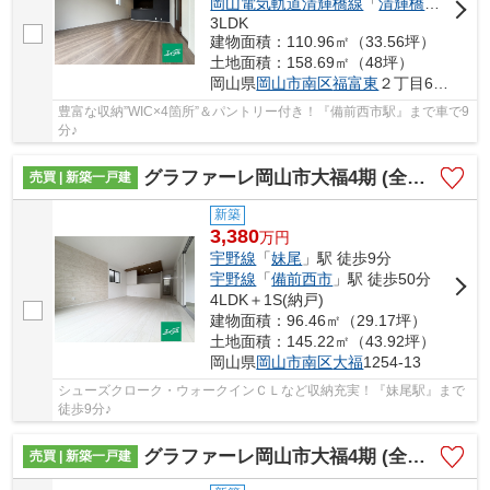
岡山電気軌道清輝橋線
「
清輝橋
」駅 徒歩
3LDK
建物面積：110.96㎡（33.56坪）
土地面積：158.69㎡（48坪）
岡山県
岡山市南区
福富東
２丁目6-10
豊富な収納”WIC×4箇所”＆パントリー付き！『備前西市駅』まで車で9
分♪
グラファーレ岡山市大福4期 (全2棟)
売買 | 新築一戸建
新築
3,380
万
円
宇野線
「
妹尾
」駅 徒歩9分
宇野線
「
備前西市
」駅 徒歩50分
4LDK＋1S(納戸)
建物面積：96.46㎡（29.17坪）
土地面積：145.22㎡（43.92坪）
岡山県
岡山市南区
大福
1254-13
シューズクローク・ウォークインＣＬなど収納充実！『妹尾駅』まで
徒歩9分♪
グラファーレ岡山市大福4期 (全2棟)
売買 | 新築一戸建