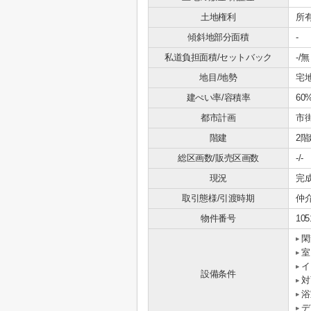
土地権利
所
傾斜地部分面積
-
私道負担面積/セットバック
-/無
地目/地勢
宅地
建ぺい率/容積率
60
都市計画
市
階建
2階
総区画数/販売区画数
-/-
現況
完
取引態様/引渡時期
仲介
物件番号
105
閑
室
イ
設備条件
対
浴
デ