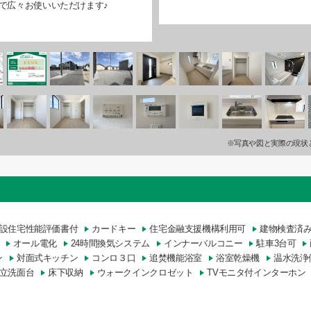
Kで広々お使いいただけます♪
※写真や図と実際の現状
設住宅性能評価書付
カードキー
住宅金融支援機構利用可
建物検査済
オール電化
24時間換気システム
インナーバルコニー
駐車3台可
ン
対面式キッチン
コンロ３口
追焚機能浴室
浴室乾燥機
温水洗浄
立洗面台
床下収納
ウォークインクロゼット
TVモニタ付インターホン