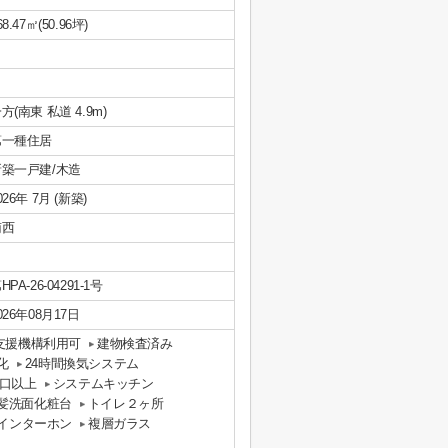
68.47㎡(50.96坪)
方(南東 私道 4.9m)
第一種住居
新築一戸建/木造
026年 7月 (新築)
南西
HPA-26-04291-1号
026年08月17日
支援機構利用可
建物検査済み
化
24時間換気システム
口以上
システムキッチン
髪洗面化粧台
トイレ２ヶ所
付インターホン
複層ガラス