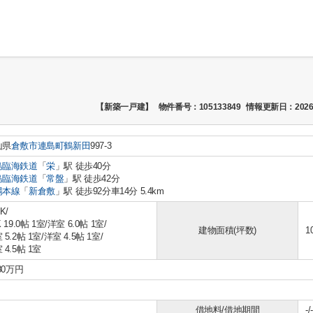
【新築一戸建】
物件番号：105133849
情報更新日：2026
山県
倉敷市
連島町鶴新田
997-3
島臨海鉄道
「
栄
」駅 徒歩40分
島臨海鉄道
「
常盤
」駅 徒歩42分
陽本線
「
新倉敷
」駅 徒歩92分車14分 5.4km
K/
 19.0帖 1室
/
洋室 6.0帖 1室
/
建物面積(坪数)
1
 5.2帖 1室
/
洋室 4.5帖 1室
/
 4.5帖 1室
280万円
借地料/借地期間
-/-