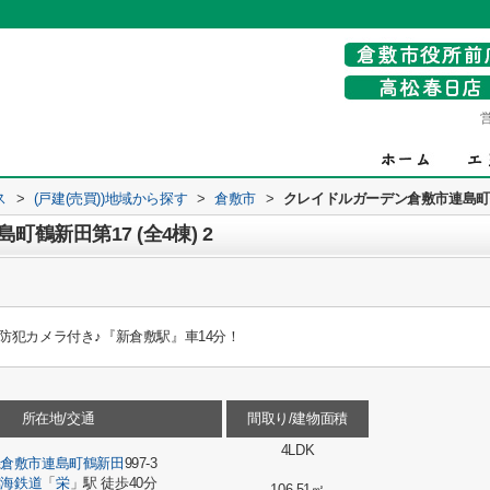
ス
>
(戸建(売買))地域から探す
>
倉敷市
>
クレイドルガーデン倉敷市連島町鶴新
鶴新田第17 (全4棟) 2
防犯カメラ付き♪『新倉敷駅』車14分！
所在地/交通
間取り/建物面積
4LDK
県
倉敷市
連島町鶴新田
997-3
臨海鉄道
「
栄
」駅 徒歩40分
106.51㎡