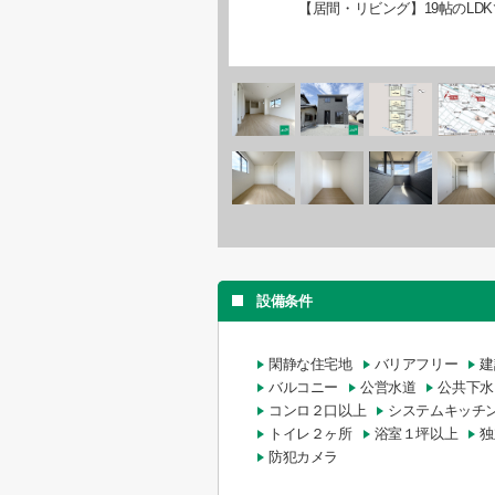
【居間・リビング】19帖のLD
設備条件
閑静な住宅地
バリアフリー
建
バルコニー
公営水道
公共下水
コンロ２口以上
システムキッチ
トイレ２ヶ所
浴室１坪以上
独
防犯カメラ