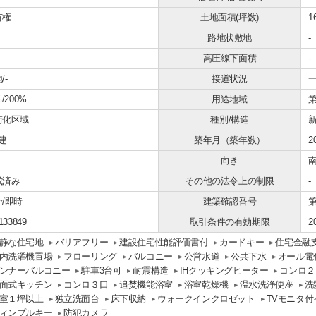
有権
土地面積(坪数)
1
路地状敷地
-
高圧線下面積
-
/-
接道状況
一
%/200%
用途地域
街化区域
種別/構造
建
築年月（築年数）
2
向き
成済み
その他の法令上の制限
-
/即時
建築確認番号
第
133849
取引条件の有効期限
2
静な住宅地
バリアフリー
建設住宅性能評価書付
カードキー
住宅金融
内洗濯機置場
フローリング
バルコニー
公営水道
公共下水
オール電
ンナーバルコニー
駐車3台可
耐震構造
IHクッキングヒーター
コンロ２
面式キッチン
コンロ３口
追焚機能浴室
浴室乾燥機
温水洗浄便座
洗
室１坪以上
独立洗面台
床下収納
ウォークインクロゼット
TVモニタ
ィンプルキー
防犯カメラ