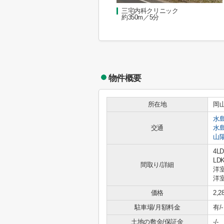
三宅内科クリニック
約350m／5分
物件概要
所在地
岡
水
交通
水
山
4LD
LDK
間取り/詳細
洋室
洋室
価格
2,
駐車場/月額料金
有/-
土地の敷金/保証金
-/-