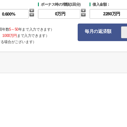
ボーナス時の増額(1回分)
借入金額：
済年数
5～50
年まで入力できます）
毎月の返済額
。
1000万円
まで入力できます）
する場合がございます）